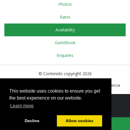
Photos
Rates
Availability
Guestbook
Enquiries
© Contenido copyright 2026
15bis, Grande Rue, Le Dorat, Haute Vienne, 87210. Francia
This website uses cookies to ensure you get
the best experience on our website.
Política de cookies
Learn more
Decline
Allow cookies
Impulsado por