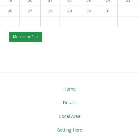
19
20
21
22
23
24
25
26
27
28
29
30
31
Mostrar más >
Home
Details
Local Area
Getting Here